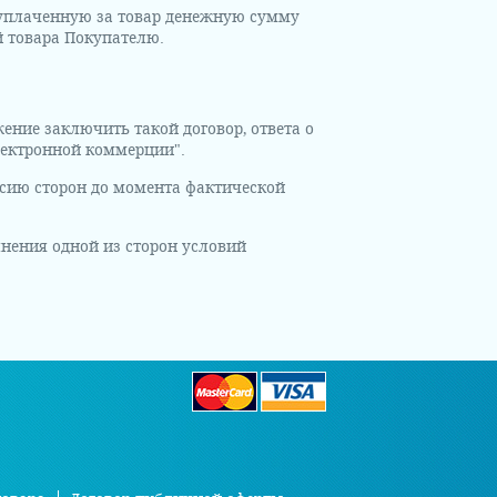
 уплаченную за товар денежную сумму
й товара Покупателю.
ние заключить такой договор, ответа о
лектронной коммерции".
ласию сторон до момента фактической
лнения одной из сторон условий