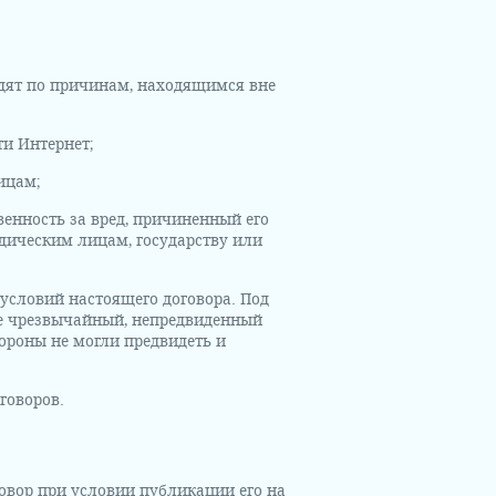
ходят по причинам, находящимся вне
ти Интернет;
ицам;
венность за вред, причиненный его
идическим лицам, государству или
условий настоящего договора. Под
е чрезвычайный, непредвиденный
ороны не могли предвидеть и
говоров.
говор при условии публикации его на