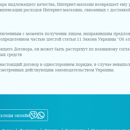
вара надлежащего качества, Интернет-магазин возвращает ему
омпенсации расходов Интернет-магазина, связанных с доставко
аключенным с момента получения лицом, направившим предложе
, определенном частью шестой статьи 11 Закона Украины "Об э
тоящего Договора, он может быть расторгнут по взаимному сог
ных средств
 настоящий договор в одностороннем порядке, в случае невыпо
дусмотренных действующим законодательством Украины.
ьтація онлайн