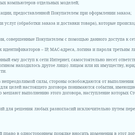
ных компьютеров отдельных моделей;
мации, предоставленной Покупателем при оформлении заказа;
ии услуг (обработки заказа и доставки товара), которые проис
ия, совершенные Покупателем с помощью данного доступа к се
х идентификаторов – IP, MAC-адреса, логина и пароля третьим л
нный ему доступ к сети Интернет, самостоятельно несет ответст
логином находилось другое лицо) лицам или их имуществу, юр
ти.
тв непреодолимой силы, стороны освобождаются от выполнения 
 для целей настоящего договора понимаются события, имеющи
 мешают выполнению этого договора, наступление которых Ст
ий для решения любых разногласий исключительно путем пере
ой право в одностороннем порядке вносить изменения в этот до